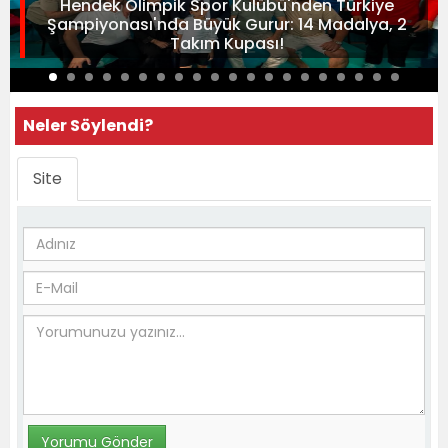
Hendek Olimpik Spor Kulübü'nden Türkiye
Şampiyonası'nda Büyük Gurur: 14 Madalya, 2
Takım Kupası!
Neler Söylendi?
Site