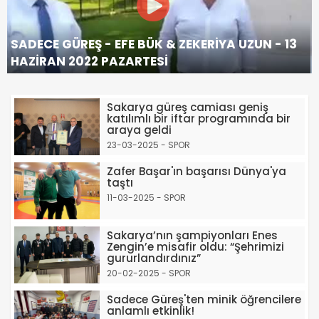
SADECE GÜREŞ - EFE BÜK & ZEKERİYA UZUN - 13
HAZİRAN 2022 PAZARTESİ
Sakarya güreş camiası geniş
katılımlı bir iftar programında bir
araya geldi
23-03-2025 - SPOR
Zafer Başar'ın başarısı Dünya'ya
taştı
11-03-2025 - SPOR
Sakarya’nın şampiyonları Enes
Zengin’e misafir oldu: “Şehrimizi
gururlandırdınız”
20-02-2025 - SPOR
Sadece Güreş'ten minik öğrencilere
anlamlı etkinlik!