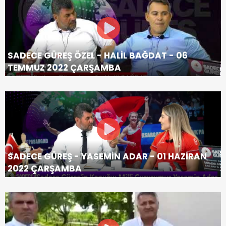
SADECE GÜREŞ ÖZEL - HALİL BAĞDAT - 06
TEMMUZ 2022 ÇARŞAMBA
SADECE GÜREŞ - YASEMİN ADAR - 01 HAZİRAN
2022 ÇARŞAMBA