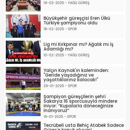
19-02-2025 - YAĞLI GÜREŞ
Büyükşehir güreşçisi Eren Ülkü
Türkiye şampiyonu oldu
18-02-2025 - SPOR
Lig mi Kırkpınar mı? Ağalık mı İş
Adamlığı mı?
10-02-2025 - YAĞLI GÜREŞ
Yalçın Kaynak'ın kaleminden:
"Geride yaşadığınız ve
yaşattıklarınız kalacak!"
29-01-2025 - SPOR
Şampiyon güreşçilerin şehri
Sakarya 16 sporcusuyla mindere
iniyor: “Kupalarla döneceğinize
inanıyoruz”
19-01-2025 - SPOR
Tecrübeli usta Behiç Atabek Sadece
Güreş'e konuk oluyor!